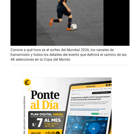
0
Conoce a qué hora es el sorteo del Mundial 2026, los canales de
o
transmisión y todos los detalles del evento que definirá el camino de las
f
48 selecciones en la Copa del Mundo.
4
1
s
e
c
o
n
d
s