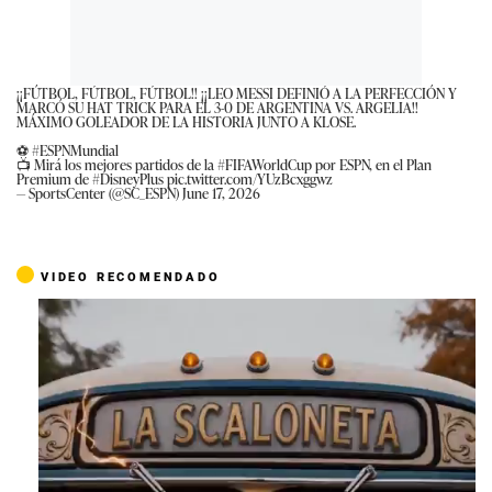
¡¡FÚTBOL, FÚTBOL, FÚTBOL!! ¡¡LEO MESSI DEFINIÓ A LA PERFECCIÓN Y
MARCÓ SU HAT TRICK PARA EL 3-0 DE ARGENTINA VS. ARGELIA!!
MÁXIMO GOLEADOR DE LA HISTORIA JUNTO A KLOSE.
⚽
#ESPNMundial
📺 Mirá los mejores partidos de la
#FIFAWorldCup
por ESPN, en el Plan
Premium de
#DisneyPlus
pic.twitter.com/YUzBcxggwz
— SportsCenter (@SC_ESPN)
June 17, 2026
VIDEO RECOMENDADO