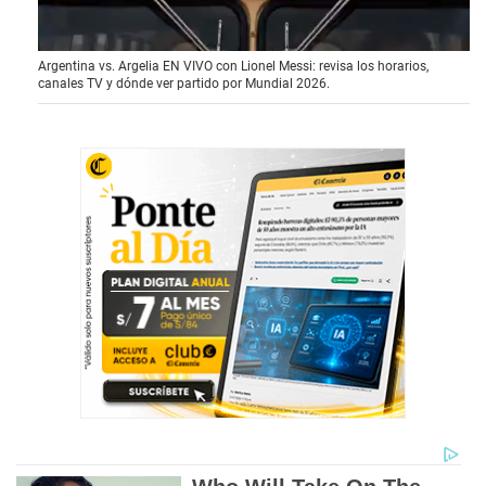
0
Argentina vs. Argelia EN VIVO con Lionel Messi: revisa los horarios,
o
canales TV y dónde ver partido por Mundial 2026.
f
1
m
i
n
u
t
e
,
1
1
s
e
c
o
n
d
s