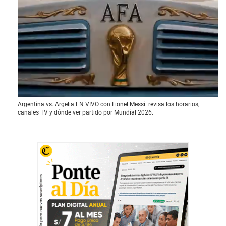
0
Argentina vs. Argelia EN VIVO con Lionel Messi: revisa los horarios,
o
canales TV y dónde ver partido por Mundial 2026.
f
1
m
i
n
u
t
e
,
1
1
s
e
c