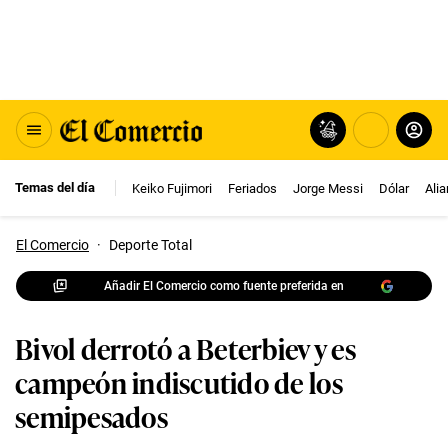
Temas del día
Keiko Fujimori
Feriados
Jorge Messi
Dólar
Ali
El Comercio
·
Deporte Total
Añadir El Comercio como fuente preferida en
Bivol derrotó a Beterbiev y es
campeón indiscutido de los
semipesados