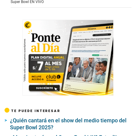
Super Bowl EN VIVO
o
f
2
6
s
e
c
o
n
d
s
TE PUEDE INTERESAR
¿Quién cantará en el show del medio tiempo del
Super Bowl 2025?