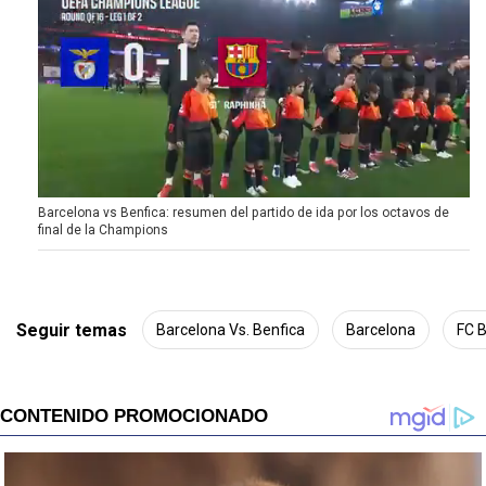
0
Barcelona vs Benfica: resumen del partido de ida por los octavos de
o
final de la Champions
f
2
m
i
n
u
Seguir temas
Barcelona Vs. Benfica
Barcelona
FC 
t
e
s
,
7
s
e
c
o