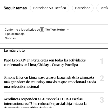
e
c
Seguir temas
Barcelona Vs. Benfica
Barcelona
Benfi
o
n
d
s
Conforme a los criterios de
Tipo de trabajo:
Noticias
Lo más visto
1
Papa León XIV en Perú: estas son todas las actividades
confirmadas en Lima, Chiclayo, Cusco y Pucallpa
2
Simone Biles en Lima: paso a paso, la agenda de la gimnasta
más ganadora del mundo y una visita que emocionará a toda
una selección nacional
3
Aerolíneas responden a LAP sobre la TUUA a escalas
internacionales: “Una reducción parcial deja intacta la
desventaja competitiva de fondo”