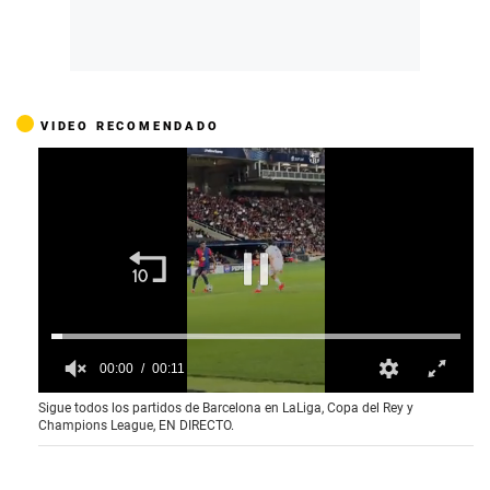
VIDEO RECOMENDADO
00:01
00:11
0
Sigue todos los partidos de Barcelona en LaLiga, Copa del Rey y
o
Champions League, EN DIRECTO.
f
1
1
s