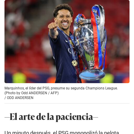
Marquinhos, el líder del PSG, presume su segunda Champions League.
(Photo by Odd ANDERSEN / AFP)
/
ODD ANDERSEN
—El arte de la paciencia—
Un minuto después, el PSG monopolizó la pelota