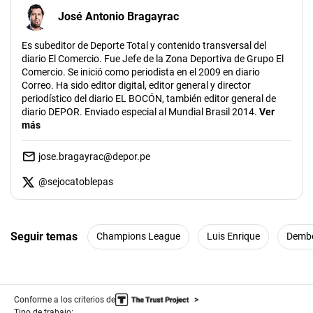
José Antonio Bragayrac
Es subeditor de Deporte Total y contenido transversal del
diario El Comercio. Fue Jefe de la Zona Deportiva de Grupo El
Comercio. Se inició como periodista en el 2009 en diario
Correo. Ha sido editor digital, editor general y director
periodístico del diario EL BOCÓN, también editor general de
diario DEPOR. Enviado especial al Mundial Brasil 2014.
Ver
más
jose.bragayrac@depor.pe
@
sejocatoblepas
Seguir temas
Champions League
Luis Enrique
Dembé
Conforme a los criterios de
Tipo de trabajo: