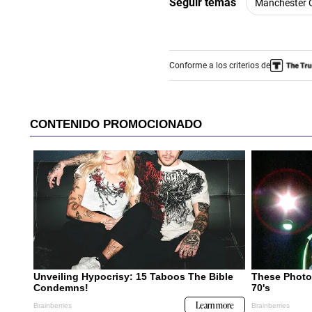
Seguir temas
Manchester C
o
n
d
s
V
o
Conforme a los criterios de
l
u
m
e
0
%