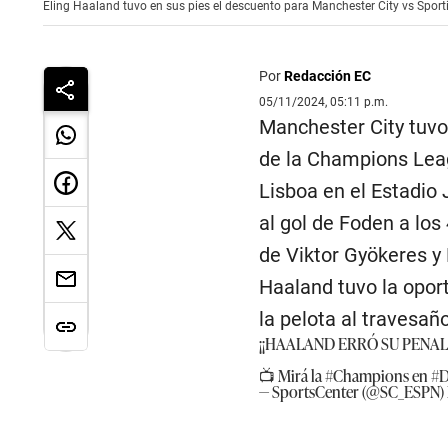
Eling Haaland tuvo en sus pies el descuento para Manchester City vs Spor
Por
Redacción EC
05/11/2024, 05:11 p.m.
Manchester City tuvo 
de la Champions Leagu
Lisboa en el Estadio
al gol de Foden a los
de Viktor Gyökeres y 
Haaland tuvo la opor
la pelota al travesañ
¡¡HAALAND ERRÓ SU PENAL!
📺 Mirá la
#Champions
en
#D
— SportsCenter (@SC_ESPN)