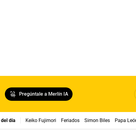
Pregúntale a Merlín IA
del día
Keiko Fujimori
Feriados
Simon Biles
Papa Leó