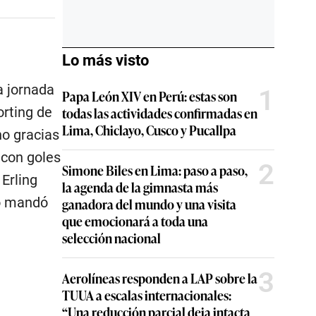
Lo más visto
a jornada
1
Papa León XIV en Perú: estas son
todas las actividades confirmadas en
orting de
Lima, Chiclayo, Cusco y Pucallpa
ho gracias
 con goles
2
Simone Biles en Lima: paso a paso,
Erling
la agenda de la gimnasta más
ro mandó
ganadora del mundo y una visita
que emocionará a toda una
selección nacional
3
Aerolíneas responden a LAP sobre la
TUUA a escalas internacionales:
“Una reducción parcial deja intacta