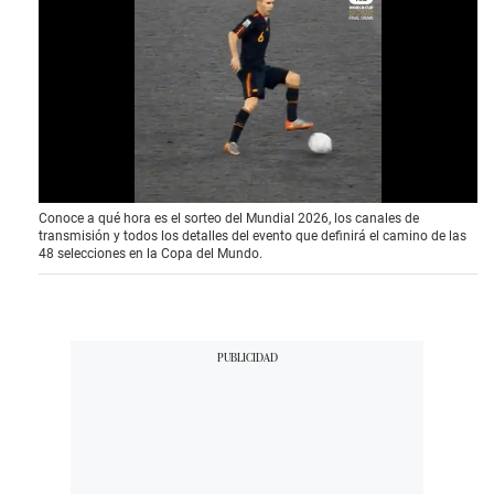
0
Conoce a qué hora es el sorteo del Mundial 2026, los canales de
o
transmisión y todos los detalles del evento que definirá el camino de las
f
48 selecciones en la Copa del Mundo.
4
1
s
e
c
o
n
d
s