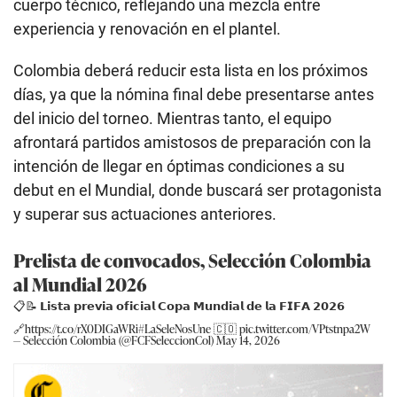
cuerpo técnico, reflejando una mezcla entre
experiencia y renovación en el plantel.
Colombia deberá reducir esta lista en los próximos
días, ya que la nómina final debe presentarse antes
del inicio del torneo. Mientras tanto, el equipo
afrontará partidos amistosos de preparación con la
intención de llegar en óptimas condiciones a su
debut en el Mundial, donde buscará ser protagonista
y superar sus actuaciones anteriores.
Prelista de convocados, Selección Colombia
al Mundial 2026
📋📝 𝗟𝗶𝘀𝘁𝗮 𝗽𝗿𝗲𝘃𝗶𝗮 𝗼𝗳𝗶𝗰𝗶𝗮𝗹 𝗖𝗼𝗽𝗮 𝗠𝘂𝗻𝗱𝗶𝗮𝗹 𝗱𝗲 𝗹𝗮 𝗙𝗜𝗙𝗔 𝟮𝟬𝟮𝟲
🔗
https://t.co/rX0DIGaWRi
#LaSeleNosUne
🇨🇴
pic.twitter.com/VPtstnpa2W
— Selección Colombia (@FCFSeleccionCol)
May 14, 2026