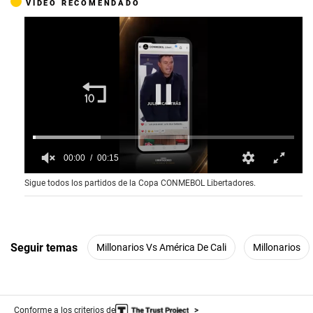
VIDEO RECOMENDADO
00:01
00:15
0
Sigue todos los partidos de la Copa CONMEBOL Libertadores.
o
f
1
5
s
e
Seguir temas
Millonarios Vs América De Cali
Millonarios
c
o
n
d
s
Conforme a los criterios de