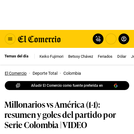
Temas del día
Keiko Fujimori
Betssy Chávez
Feriados
Dólar
J
El Comercio
·
Deporte Total
·
Colombia
Añadir El Comercio como fuente preferida en
Millonarios vs América (1-1):
resumen y goles del partido por
Serie Colombia | VIDEO