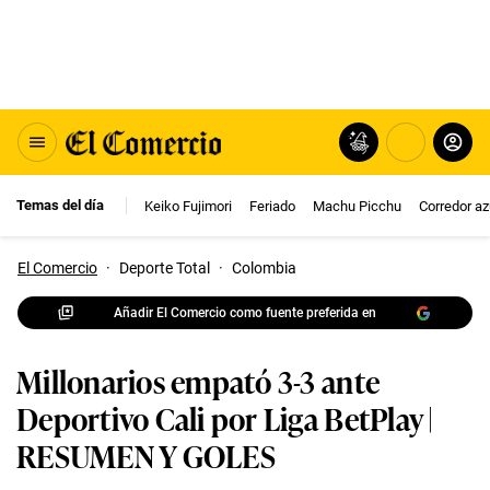
Temas del día
Keiko Fujimori
Feriado
Machu Picchu
Corredor az
El Comercio
·
Deporte Total
·
Colombia
Añadir El Comercio como fuente preferida en
Millonarios empató 3-3 ante
Deportivo Cali por Liga BetPlay |
RESUMEN Y GOLES