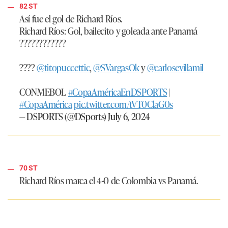
82 ST
Así fue el gol de Richard Ríos.
Richard Ríos: Gol, bailecito y goleada ante Panamá
????????????
????
@titopuccettic
,
@SVargasOk
y
@carlosevillamil
CONMEBOL
#CopaAméricaEnDSPORTS
|
#CopaAmérica
pic.twitter.com/tVT0ClaG0s
— DSPORTS (@DSports)
July 6, 2024
70 ST
Richard Ríos marca el 4-0 de Colombia vs Panamá.