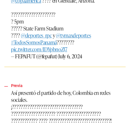
@copaamerica
???? en Glendale, Arizona.
????????????????????
? 5pm
????? State Farm Stadium
????
@deportes_rpc
y
@tvmaxdeportes
#TodosSomosPanamá
????????
pic.twitter.com/IDYpbnoZJ7
— FEPAFUT (@fepafut)
July 6, 2024
Previa
Así presentó el partido de hoy, Colombia en redes
sociales.
¡????????????????????????????????
???????????????????? ????????????????????
???????????? ???? ????????????????????????????!