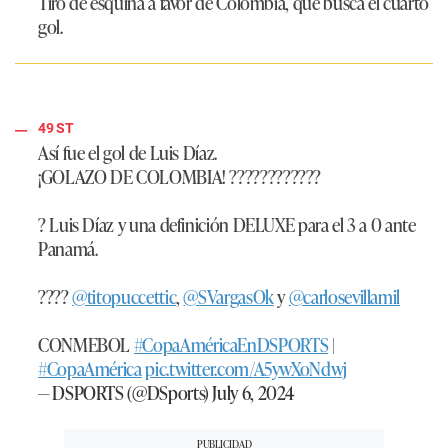
Tiro de esquina a favor de Colombia, que busca el cuarto
gol.
49 ST
Así fue el gol de Luis Díaz.
¡GOLAZO DE COLOMBIA! ????????????
? Luis Díaz y una definición DELUXE para el 3 a 0 ante
Panamá.
????
@titopuccettic
,
@SVargasOk
y
@carlosevillamil
CONMEBOL
#CopaAméricaEnDSPORTS
|
#CopaAmérica
pic.twitter.com/A5ywXoNdwj
— DSPORTS (@DSports)
July 6, 2024