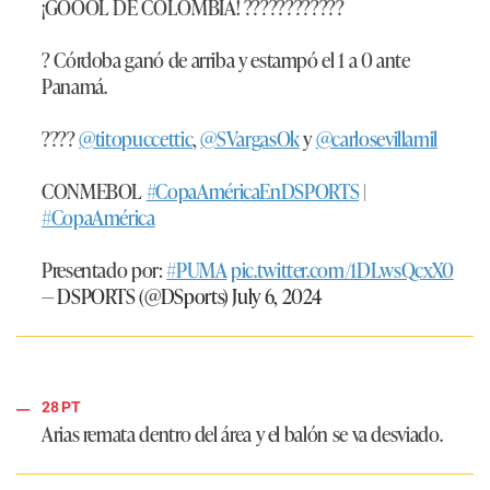
¡GOOOL DE COLOMBIA! ????????????
? Córdoba ganó de arriba y estampó el 1 a 0 ante
Panamá.
????
@titopuccettic
,
@SVargasOk
y
@carlosevillamil
CONMEBOL
#CopaAméricaEnDSPORTS
|
#CopaAmérica
Presentado por:
#PUMA
pic.twitter.com/1DLwsQcxX0
— DSPORTS (@DSports)
July 6, 2024
28 PT
Arias remata dentro del área y el balón se va desviado.