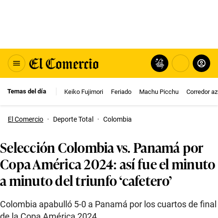
Temas del día
Keiko Fujimori
Feriado
Machu Picchu
Corredor az
El Comercio
·
Deporte Total
·
Colombia
Selección Colombia vs. Panamá por
Copa América 2024: así fue el minuto
a minuto del triunfo ‘cafetero’
Colombia apabulló 5-0 a Panamá por los cuartos de final
de la Copa América 2024.