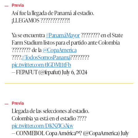
Previa
Así fue la llegada de Panamá al estadio.
¡LLEGAMOS ????????????!
Ya se encuentra
#PanamáMayor
???????? en el State
Farm Stadium listos para el partido ante Colombia
???????? de la
@CopaAmerica
????.
#TodosSomosPanamá
????????
pic.twitter.com/tlGDM11tFb
— FEPAFUT (@fepafut)
July 6, 2024
Previa
Llegada de las selecciones al estadio.
Colombia ya está en el estadio ????
pic.twitter.com/DKNZJCsXov
— CONMEBOL Copa América™? (@CopaAmerica)
July