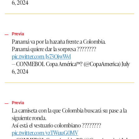
6, 2024
Previa
Panamá va por la hazaña frente a Colombia.
Panamá quiere dar la sorpresa ????????
pic.twitter.com/Js73OjwWvl
— CONMEBOL Copa América™? (@CopaAmerica)
July
6, 2024
Previa
La camiseta con la que Colombia buscará su pase a la
siguiente ronda.
Así está el vestuario colombiano ????????
pic.twitter.com/vzTWuuG0MV