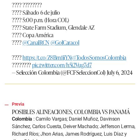
???? ????????
???? Sábado 6 de julio
???? 5:00 p.m. (Hora COL)
???? State Farm Stadium, Glendale AZ
???? Copa América
????
@CanalRCN
@GolCaracol
????
https://t.co/Z8Bm1jiYXy
#TodosSomosColombia
????????
pic.twitter.com/h5i2Vug7d7
— Selección Colombia (@FCFSeleccionCol)
July 6, 2024
Previa
POSIBLES ALINEACIONES, COLOMBIA VS PANAMÁ
Colombia
: Camilo Vargas; Daniel Muñoz, Davinson
Sánchez, Carlos Cuesta, Deiver Machado; Jefferson Lerma,
Richard Ríos; Jhon Arias, James Rodríguez, Luis Díaz y