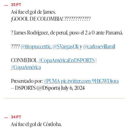
35 PT
Así fue el gol de James.
¡GOOOL DE COLOMBIA! ????????????
? James Rodríguez, de penal, puso el 2 a 0 ante Panamá.
????
@titopuccettic
,
@SVargasOk
y
@carlosevillamil
CONMEBOL
#CopaAméricaEnDSPORTS
|
#CopaAmérica
Presentado por:
#PUMA
pic.twitter.com/9H1GWDjora
— DSPORTS (@DSports)
July 6, 2024
34 PT
Así fue el gol de Córdoba.