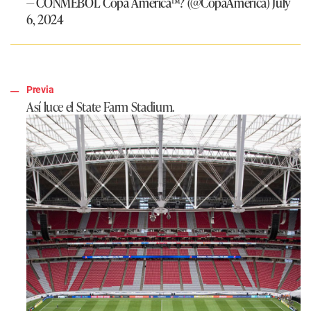
— CONMEBOL Copa América™? (@CopaAmerica)
July
6, 2024
Previa
Así luce el State Farm Stadium.