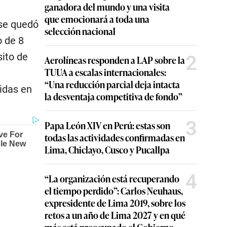
ganadora del mundo y una visita
que emocionará a toda una
 se quedó
selección nacional
o de 8
ito de
2
Aerolíneas responden a LAP sobre la
TUUA a escalas internacionales:
“Una reducción parcial deja intacta
idas en
la desventaja competitiva de fondo”
3
Papa León XIV en Perú: estas son
todas las actividades confirmadas en
Lima, Chiclayo, Cusco y Pucallpa
4
“La organización está recuperando
el tiempo perdido”: Carlos Neuhaus,
expresidente de Lima 2019, sobre los
retos a un año de Lima 2027 y en qué
más está preocupado el Gobierno