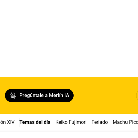
Pregúntale a Merlín IA
ón XIV
Temas del día
Keiko Fujimori
Feriado
Machu Pic