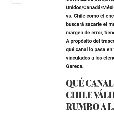
Unidos/Canadá/México
vs. Chile como el enc
buscará sacarle el má
margen de error, tien
A propósito del tras
qué canal lo pasa en 
vinculados a los elen
Gareca.
QUÉ CANAL 
CHILE VÁL
RUMBO A L