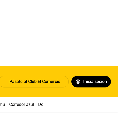
Pásate al Club El Comercio
Inicia sesión
chu
Corredor azul
Dólar
Congreso
Nasca
Acuña
Toled