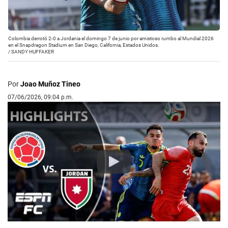
Colombia derrotó 2-0 a Jordania el domingo 7 de junio por amistoso rumbo al Mundial 2026
en el Snapdragon Stadium en San Diego, California, Estados Unidos.
/
SANDY HUFFAKER
Por
Joao Muñoz Tineo
07/06/2026, 09:04 p.m.
Play