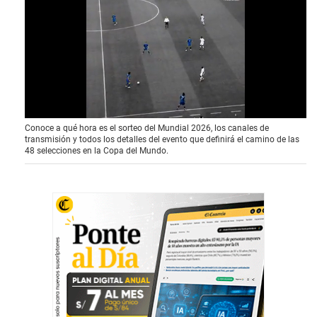
0
Conoce a qué hora es el sorteo del Mundial 2026, los canales de
o
transmisión y todos los detalles del evento que definirá el camino de las
f
48 selecciones en la Copa del Mundo.
4
1
s
e
c
o
n
d
s