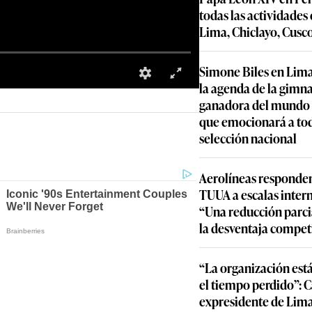
todas las actividades
Lima, Chiclayo, Cusc
Simone Biles en Lima
la agenda de la gimn
ganadora del mundo y
que emocionará a to
selección nacional
Aerolíneas responden
TUUA a escalas inter
“Una reducción parcia
la desventaja compet
“La organización est
el tiempo perdido”: 
expresidente de Lima