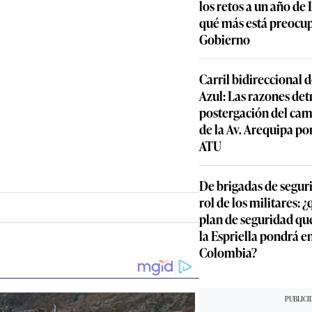
los retos a un año de
qué más está preocu
Gobierno
Carril bidireccional 
Azul: Las razones detr
postergación del cam
de la Av. Arequipa por
ATU
De brigadas de segur
rol de los militares: 
plan de seguridad qu
la Espriella pondrá 
Colombia?