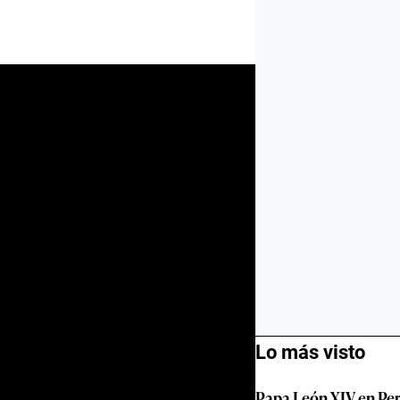
Lo más visto
Papa León XIV en Per