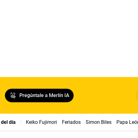
Pregúntale a Merlín IA
del día
Keiko Fujimori
Feriados
Simon Biles
Papa Leó