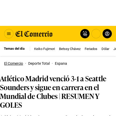
Temas del día
Keiko Fujimori
Betssy Chávez
Feriados
Dólar
J
El Comercio
·
Deporte Total
·
Espana
Atlético Madrid venció 3-1 a Seattle
Sounders y sigue en carrera en el
Mundial de Clubes | RESUMEN Y
GOLES