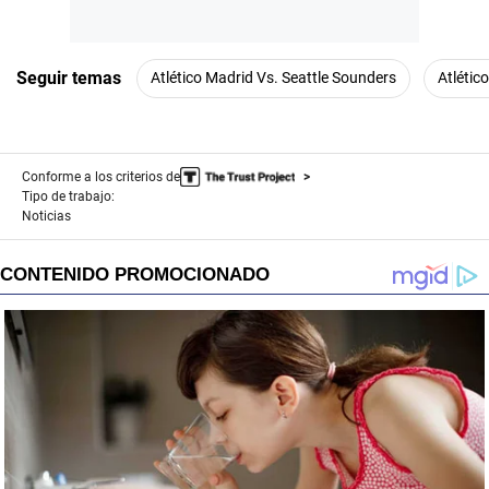
Seguir temas
Atlético Madrid Vs. Seattle Sounders
Atlétic
Conforme a los criterios de
Tipo de trabajo:
Noticias