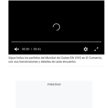
00:00
00:41
0
Sigue todos los partidos del Mundial de Clubes EN VIVO en El Comercio,
s
con sus transmisiones y detalles de cada encuentro.
e
c
o
n
d
s
o
f
4
1
s
e