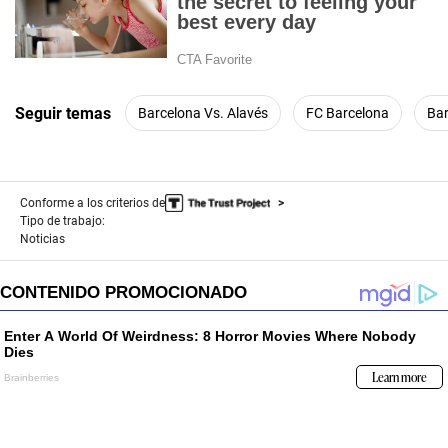
Seguir temas
Barcelona Vs. Alavés
FC Barcelona
Bar
Conforme a los criterios de
Tipo de trabajo:
Noticias