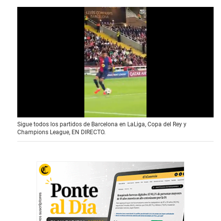
0
Sigue todos los partidos de Barcelona en LaLiga, Copa del Rey y
o
Champions League, EN DIRECTO.
f
1
0
s
e
c
o
n
d
s