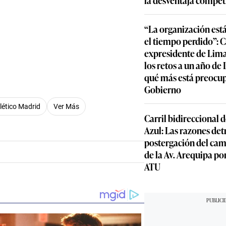
“La organización est
el tiempo perdido”: 
expresidente de Lima
los retos a un año de
qué más está preocu
Gobierno
lético Madrid
Ver Más
Carril bidireccional 
Azul: Las razones detr
postergación del cam
de la Av. Arequipa por
ATU