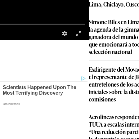
Lima, Chiclayo, Cusc
Simone Biles en Lima
la agenda de la gimn
ganadora del mundo y
que emocionará a to
selección nacional
Exdirigente del Movad
el representante de JP
entretelones de los 
iniciales sobre la dis
comisiones
Aerolíneas responden
TUUA a escalas inter
“Una reducción parcia
la desventaja compet