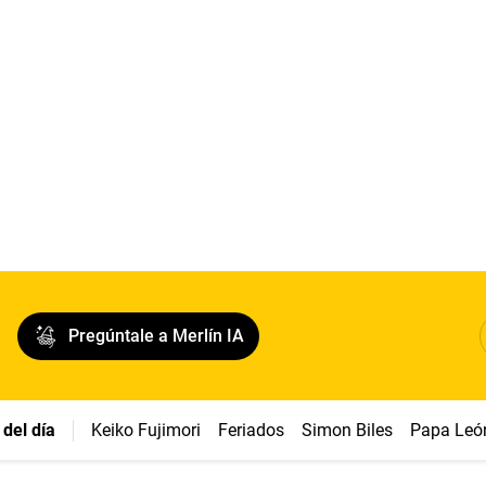
Pregúntale a Merlín IA
del día
Keiko Fujimori
Feriados
Simon Biles
Papa Leó