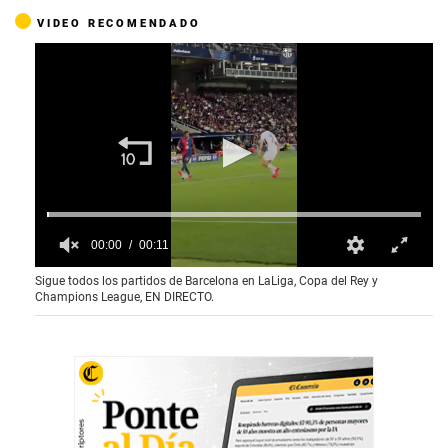
VIDEO RECOMENDADO
00:00
00:11
0
Sigue todos los partidos de Barcelona en LaLiga, Copa del Rey y
o
Champions League, EN DIRECTO.
f
1
1
s
e
c
o
n
d