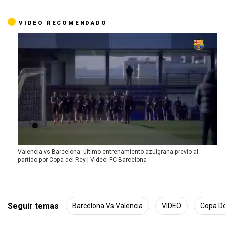
VIDEO RECOMENDADO
0
Valencia vs Barcelona: último entrenamiento azulgrana previo al
o
partido por Copa del Rey | Video: FC Barcelona
f
9
m
i
n
u
Seguir temas
Barcelona Vs Valencia
VIDEO
Copa De
t
e