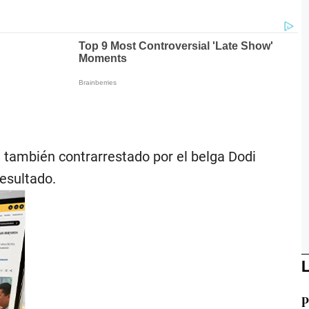
, también contrarrestado por el belga Dodi
esultado.
L
P