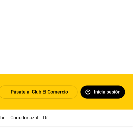
Pásate al Club El Comercio
Inicia sesión
chu
Corredor azul
Dólar
Congreso
Nasca
Acuña
Toled