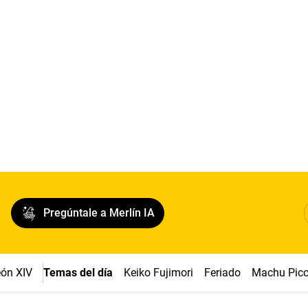
Pregúntale a Merlín IA
ón XIV
Temas del día
Keiko Fujimori
Feriado
Machu Pic