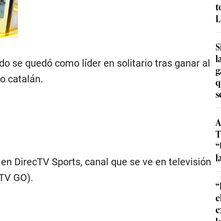
t
L
S
l
ado se quedó como líder en solitario tras ganar al
g
o catalán.
q
s
A
T
“
l
en DirecTV Sports, canal que se ve en televisión
cTV GO).
“
e
e
l