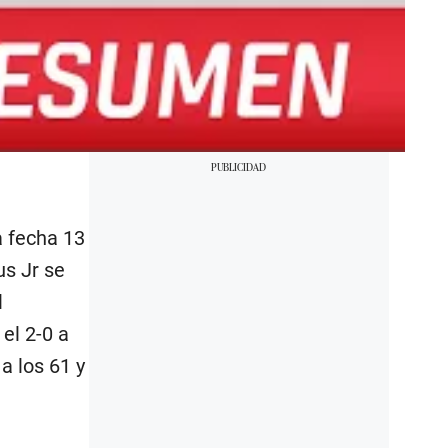
a fecha 13
us Jr se
l
el 2-0 a
 a los 61 y