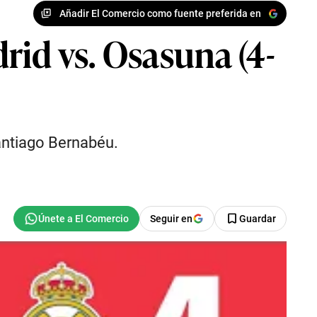
Añadir El Comercio como fuente preferida en
rid vs. Osasuna (4-
antiago Bernabéu.
Seguir en
Guardar