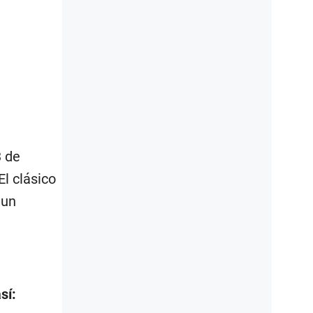
3 de
l clásico
 un
sí: