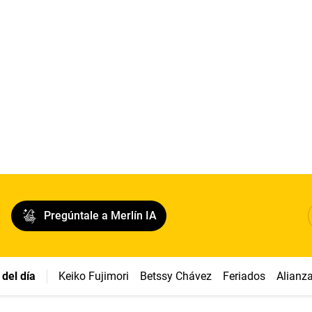
Pregúntale a Merlín IA
del día
Keiko Fujimori
Betssy Chávez
Feriados
Alianz