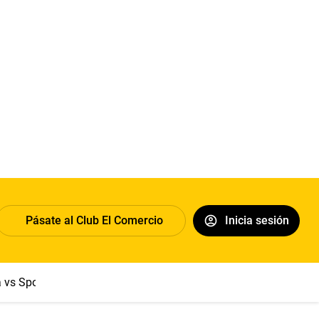
Pásate al Club El Comercio
Inicia sesión
a vs Sport Boys
Jorge Messi
Dólar
Papa León XIV
Congre