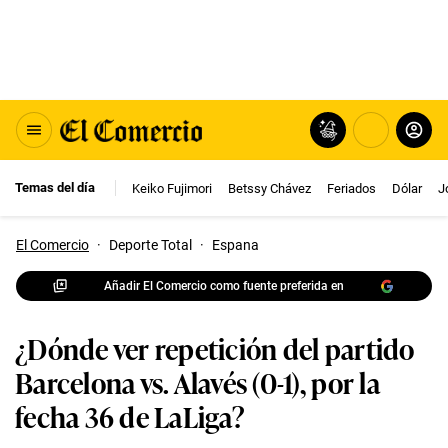
Temas del día
Keiko Fujimori
Betssy Chávez
Feriados
Dólar
J
El Comercio
·
Deporte Total
·
Espana
Añadir El Comercio como fuente preferida en
¿Dónde ver repetición del partido
Barcelona vs. Alavés (0-1), por la
fecha 36 de LaLiga?