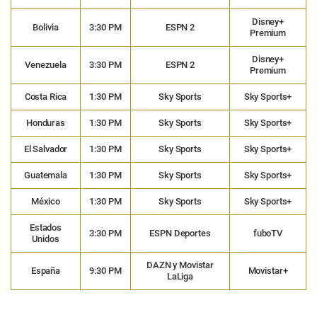
Disney+
Bolivia
3:30 PM
ESPN 2
Premium
Disney+
Venezuela
3:30 PM
ESPN 2
Premium
Costa Rica
1:30 PM
Sky Sports
Sky Sports+
Honduras
1:30 PM
Sky Sports
Sky Sports+
El Salvador
1:30 PM
Sky Sports
Sky Sports+
Guatemala
1:30 PM
Sky Sports
Sky Sports+
México
1:30 PM
Sky Sports
Sky Sports+
Estados
3:30 PM
ESPN Deportes
fuboTV
Unidos
DAZN y Movistar
España
9:30 PM
Movistar+
LaLiga