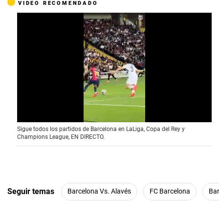
VIDEO RECOMENDADO
0
Sigue todos los partidos de Barcelona en LaLiga, Copa del Rey y
s
Champions League, EN DIRECTO.
e
c
o
n
d
s
o
Seguir temas
Barcelona Vs. Alavés
FC Barcelona
Bar
f
1
1