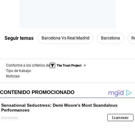
Seguir temas
Barcelona Vs Real Madrid
Barcelona
R
Conforme a los criterios de
Tipo de trabajo:
Noticias