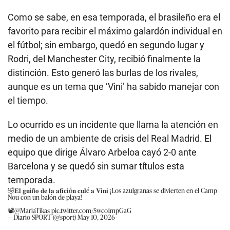
Como se sabe, en esa temporada, el brasileño era el
favorito para recibir el máximo galardón individual en
el fútbol; sin embargo, quedó en segundo lugar y
Rodri, del Manchester City, recibió finalmente la
distinción. Esto generó las burlas de los rivales,
aunque es un tema que ‘Vini’ ha sabido manejar con
el tiempo.
Lo ocurrido es un incidente que llama la atención en
medio de un ambiente de crisis del Real Madrid. El
equipo que dirige Álvaro Arbeloa cayó 2-0 ante
Barcelona y se quedó sin sumar títulos esta
temporada.
🤣𝐄𝐥 𝐠𝐮𝐢ñ𝐨 𝐝𝐞 𝐥𝐚 𝐚𝐟𝐢𝐜𝐢ó𝐧 𝐜𝐮𝐥é 𝐚 𝐕𝐢𝐧𝐢 ¡Los azulgranas se divierten en el Camp
Nou con un balón de playa!
📽️
@MariaTikas
pic.twitter.com/5wco1mpGaG
— Diario SPORT (@sport)
May 10, 2026