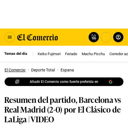
Temas del día
Keiko Fujimori
Feriado
Machu Picchu
Corredor az
El Comercio
·
Deporte Total
·
Espana
Añadir El Comercio como fuente preferida en
Resumen del partido, Barcelona vs
Real Madrid (2-0) por El Clásico de
LaLiga | VIDEO