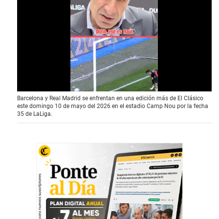
0
Barcelona y Real Madrid se enfrentan en una edición más de El Clásico
o
este domingo 10 de mayo del 2026 en el estadio Camp Nou por la fecha
f
35 de LaLiga.
3
3
s
e
c
o
n
d
s