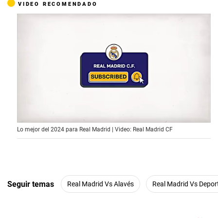
VIDEO RECOMENDADO
1
Lo mejor del 2024 para Real Madrid | Video: Real Madrid CF
s
e
c
o
n
d
o
Seguir temas
Real Madrid Vs Alavés
Real Madrid Vs Depor
f
1
5
m