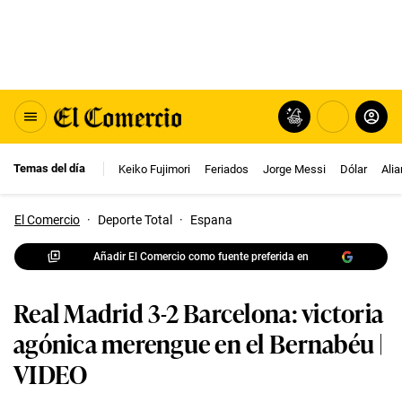
Temas del día
Keiko Fujimori
Feriados
Jorge Messi
Dólar
Ali
El Comercio
·
Deporte Total
·
Espana
Añadir El Comercio como fuente preferida en
Real Madrid 3-2 Barcelona: victoria
agónica merengue en el Bernabéu |
VIDEO