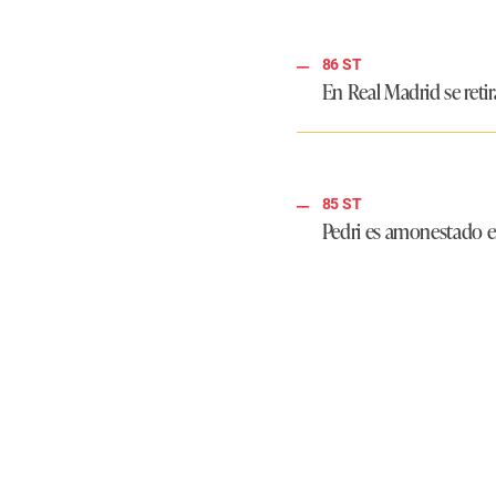
86 ST
En Real Madrid se retir
85 ST
Pedri es amonestado e