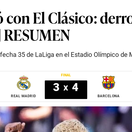
con El Clásico: derro
 | RESUMEN
 fecha 35 de LaLiga en el Estadio Olímpico de 
FINAL
3
4
x
REAL MADRID
BARCELONA