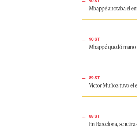
90 ST
Mbappé anotaba el emp
90 ST
Mbappé quedó mano a m
89 ST
Víctor Muñoz tuvo el e
88 ST
En Barcelona, se retira