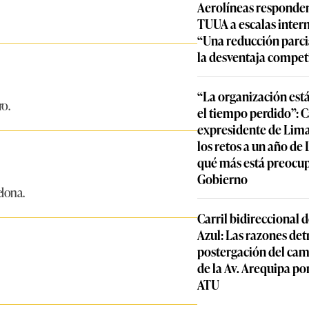
Aerolíneas responden
TUUA a escalas inter
“Una reducción parcia
la desventaja compet
“La organización est
o.
el tiempo perdido”: 
expresidente de Lima
los retos a un año de
qué más está preocu
Gobierno
lona.
Carril bidireccional 
Azul: Las razones detr
postergación del cam
de la Av. Arequipa por
ATU