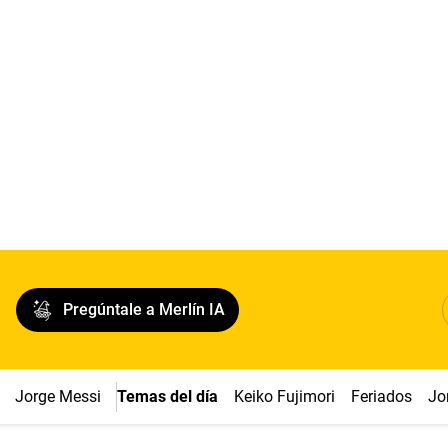
Pregúntale a Merlín IA
Jorge Messi
Temas del día
Keiko Fujimori
Feriados
Jo