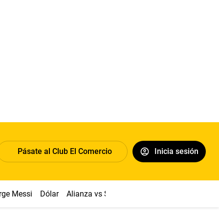
Pásate al Club El Comercio
Inicia sesión
rge Messi
Dólar
Alianza vs Sport Boys
Papa León XIV
Co