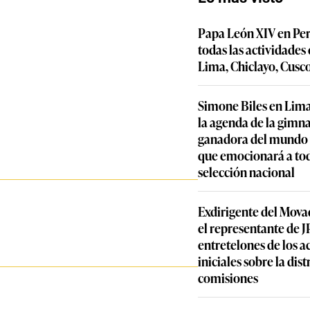
Papa León XIV en Per
todas las actividades
Lima, Chiclayo, Cusc
Simone Biles en Lima
la agenda de la gimn
ganadora del mundo y
que emocionará a to
selección nacional
Exdirigente del Movad
el representante de JP
entretelones de los 
iniciales sobre la dis
comisiones