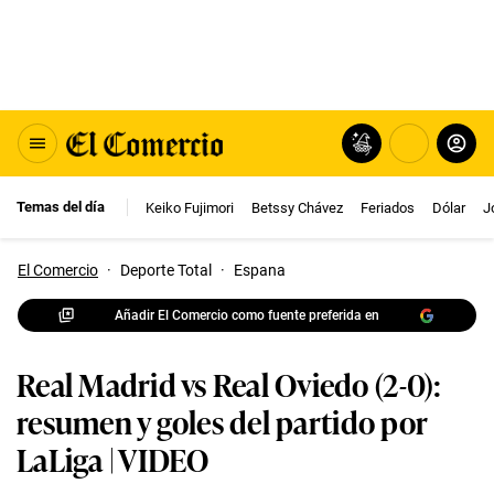
Temas del día
Keiko Fujimori
Betssy Chávez
Feriados
Dólar
J
El Comercio
·
Deporte Total
·
Espana
Añadir El Comercio como fuente preferida en
Real Madrid vs Real Oviedo (2-0):
resumen y goles del partido por
LaLiga | VIDEO