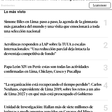
Lo más visto
1
Simone Biles en Lima: paso a paso, la agenda de la gimnasta
más ganadora del mundo y una visita que emocionará a toda
una selección nacional
2
Aerolíneas responden a LAP sobre la TUUA a escalas
internacionales: “Una reducción parcial deja intacta la
desventaja competitiva de fondo”
3
Papa León XIV en Perú: estas son todas las actividades
confirmadas en Lima, Chiclayo, Cusco y Pucallpa
4
“La organización está recuperando el tiempo perdido”: Carlos
Neuhaus, expresidente de Lima 2019, sobre los retos a un año
de Lima 2027 y en qué más está preocupado el Gobierno
5
Unidad de Investigación: Hallan más de siete millones de
jeringas y medicamentos vencidos en Cenares del Minsa