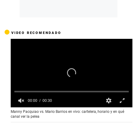
VIDEO RECOMENDADO
00:00
00:30
0
Manny Pacquiao vs. Mario Barrios en vivo: cartelera, horario y en qué
s
canal ver la pelea
e
c
o
n