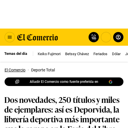
Temas del día
Keiko Fujimori
Betssy Chávez
Feriados
Dólar
J
El Comercio
·
Deporte Total
Añadir El Comercio como fuente preferida en
Dos novedades, 250 títulos y miles
de ejemplares: así es Deporvida, la
librería deportiva más importante