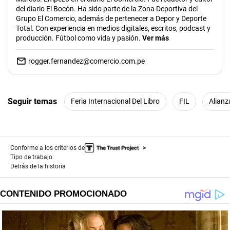
del diario El Bocón. Ha sido parte de la Zona Deportiva del
Grupo El Comercio, además de pertenecer a Depor y Deporte
Total. Con experiencia en medios digitales, escritos, podcast y
producción. Fútbol como vida y pasión.
Ver más
rogger.fernandez@comercio.com.pe
Seguir temas
Feria Internacional Del Libro
FIL
Alianz
Conforme a los criterios de
Tipo de trabajo:
Detrás de la historia