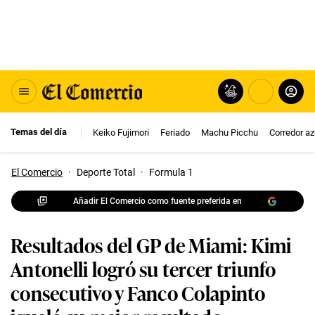
Temas del día
Keiko Fujimori
Feriado
Machu Picchu
Corredor az
El Comercio
·
Deporte Total
·
Formula 1
Añadir El Comercio como fuente preferida en
Resultados del GP de Miami: Kimi
Antonelli logró su tercer triunfo
consecutivo y Fanco Colapinto