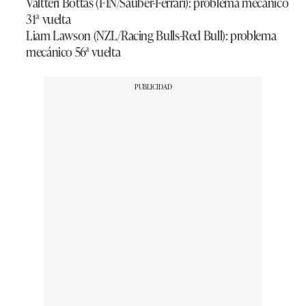
Valtteri Bottas (FIN/Sauber-Ferrari): problema mecánico
31ª vuelta
Liam Lawson (NZL/Racing Bulls-Red Bull): problema
mecánico 56ª vuelta