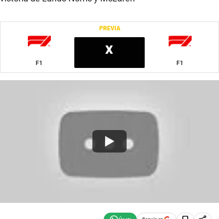
PREVIA
x
F1
F1