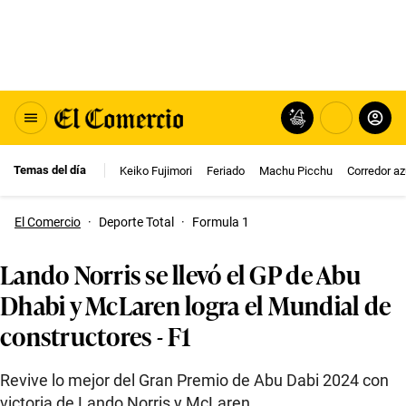
Temas del día
Keiko Fujimori
Feriado
Machu Picchu
Corredor az
El Comercio
·
Deporte Total
·
Formula 1
Lando Norris se llevó el GP de Abu
Dhabi y McLaren logra el Mundial de
constructores - F1
Revive lo mejor del Gran Premio de Abu Dabi 2024 con
victoria de Lando Norris y McLaren