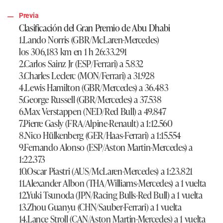
Previa
Clasificación del Gran Premio de Abu Dhabi
1.Lando Norris (GBR/McLaren-Mercedes)
los 306,183 km en 1 h 26:33.291
2.Carlos Sainz Jr (ESP/Ferrari) a 5.832
3.Charles Leclerc (MON/Ferrari) a 31.928
4.Lewis Hamilton (GBR/Mercedes) a 36.483
5.George Russell (GBR/Mercedes) a 37.538
6.Max Verstappen (NED/Red Bull) a 49.847
7.Pierre Gasly (FRA/Alpine-Renault) a 1:12.560
8.Nico Hülkenberg (GER/Haas-Ferrari) a 1:15.554
9.Fernando Alonso (ESP/Aston Martin-Mercedes) a
1:22.373
10.Oscar Piastri (AUS/McLaren-Mercedes) a 1:23.821
11.Alexander Albon (THA/Williams-Mercedes) a 1 vuelta
12.Yuki Tsunoda (JPN/Racing Bulls-Red Bull) a 1 vuelta
13.Zhou Guanyu (CHN/Sauber-Ferrari) a 1 vuelta
14.Lance Stroll (CAN/Aston Martin-Mercedes) a 1 vuelta