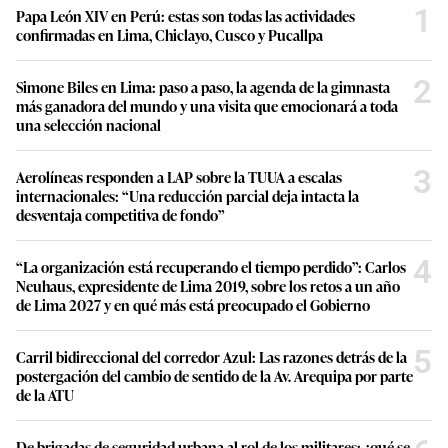
1
Papa León XIV en Perú: estas son todas las actividades
confirmadas en Lima, Chiclayo, Cusco y Pucallpa
2
Simone Biles en Lima: paso a paso, la agenda de la gimnasta
más ganadora del mundo y una visita que emocionará a toda
una selección nacional
3
Aerolíneas responden a LAP sobre la TUUA a escalas
internacionales: “Una reducción parcial deja intacta la
desventaja competitiva de fondo”
4
“La organización está recuperando el tiempo perdido”: Carlos
Neuhaus, expresidente de Lima 2019, sobre los retos a un año
de Lima 2027 y en qué más está preocupado el Gobierno
5
Carril bidireccional del corredor Azul: Las razones detrás de la
postergación del cambio de sentido de la Av. Arequipa por parte
de la ATU
De brigadas de seguridad urbana al rol de los militares: ¿qué se