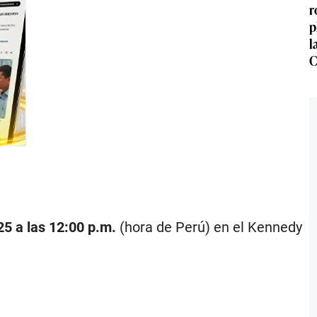
r
p
l
C
25 a las 12:00 p.m.
(hora de Perú) en el Kennedy