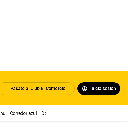
Pásate al Club El Comercio
Inicia sesión
chu
Corredor azul
Dólar
Congreso
Nasca
Acuña
Toled