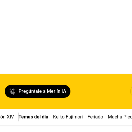
Pregúntale a Merlín IA
ón XIV
Temas del día
Keiko Fujimori
Feriado
Machu Pic