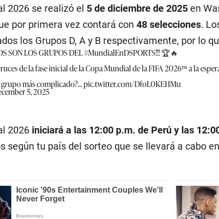
al 2026 se realizó el
5 de diciembre de 2025
en Was
ue por primera vez contará con
48 selecciones
. Lo
dos los Grupos D, A y B respectivamente, por lo qu
TOS SON LOS GRUPOS DEL
#MundialEnDSPORTS
!!! 🏆🔥
ruces de la fase inicial de la Copa Mundial de la FIFA 2026™ a la espera
 el grupo más complicado?…
pic.twitter.com/DfoL0KEHMu
cember 5, 2025
ial 2026
iniciará a las 12:00 p.m. de Perú y las 12:
s según tu país del sorteo que se llevará a cabo 