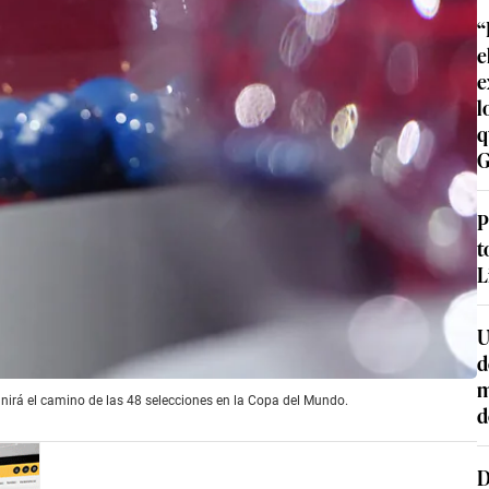
“
e
e
l
q
G
P
t
L
U
d
m
inirá el camino de las 48 selecciones en la Copa del Mundo.
d
D