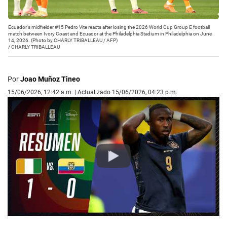
Ecuador's midfielder #15 Pedro Vite reacts after losing the 2026 World Cup Group E football
match between Ivory Coast and Ecuador at the Philadelphia Stadium in Philadelphia on June
14, 2026. (Photo by CHARLY TRIBALLEAU / AFP)
/
CHARLY TRIBALLEAU
Por
Joao Muñoz Tineo
15/06/2026, 12:42 a.m. | Actualizado 15/06/2026, 04:23 p.m.
Play