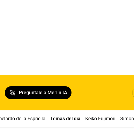
Pregúntale a Merlín IA
belardo de la Espriella
Temas del día
Keiko Fujimori
Simon 