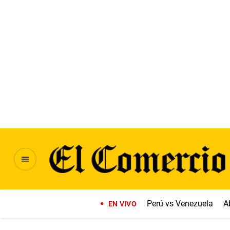
Perú vs Venezuela
A
EN VIVO