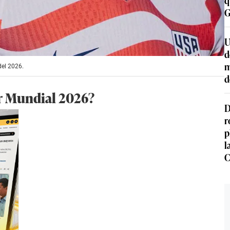
G
U
d
m
del 2026.
d
or Mundial 2026?
D
r
p
l
C