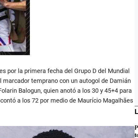
s por la primera fecha del Grupo D del Mundial
ió el marcador temprano con un autogol de Damián
Folarin Balogun, quien anotó a los 30 y 45+4 para
escontó a los 72 por medio de Maurício Magalhães
L
P
t