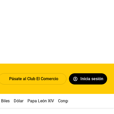
Pásate al Club El Comercio
Inicia sesión
Biles
Dólar
Papa León XIV
Congreso
Machu Picchu
Ab