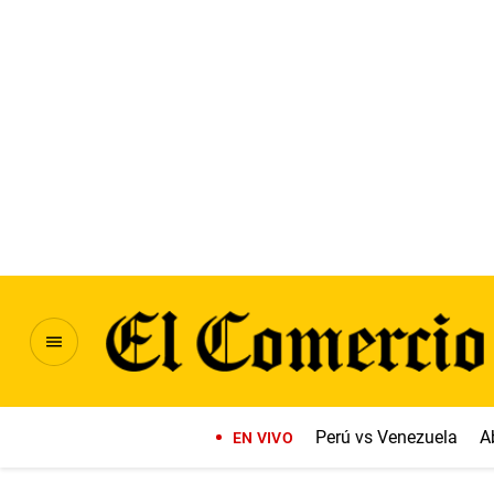
Perú vs Venezuela
A
EN VIVO