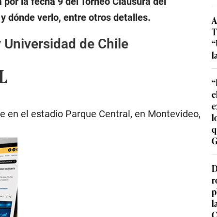
 por la fecha 9 del Torneo Clausura del
dónde verlo, entre otros detalles.
A
T
 Universidad de Chile
“
l
L
“
e
e
e en el estadio Parque Central, en Montevideo,
l
q
G
D
r
p
l
C