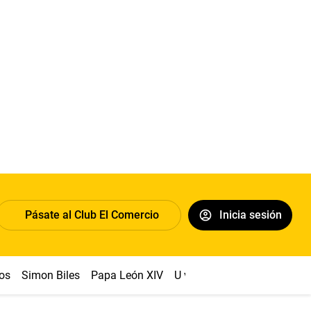
Pásate al Club El Comercio
Inicia sesión
os
Simon Biles
Papa León XIV
U vs Cristal
Dólar
Congr