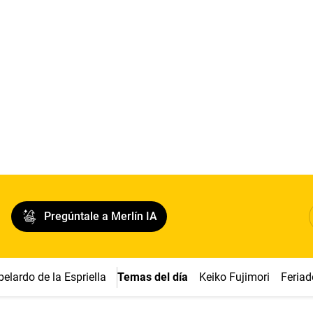
Pregúntale a Merlín IA
belardo de la Espriella
Temas del día
Keiko Fujimori
Feriad