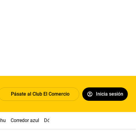
Pásate al Club El Comercio
Inicia sesión
chu
Corredor azul
Dólar
Congreso
Nasca
Acuña
Toled