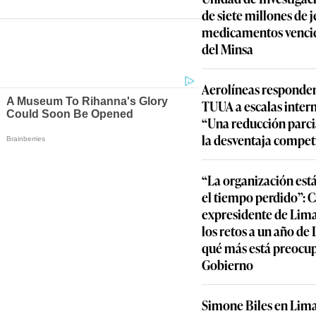
de siete millones de j
medicamentos vencid
del Minsa
Aerolíneas responden
TUUA a escalas inter
ayern Múnich y entre otros, buscarán alzar la orejona
“Una reducción parcia
la desventaja compet
“La organización est
el tiempo perdido”: 
expresidente de Lima
los retos a un año de
qué más está preocu
Gobierno
Simone Biles en Lima