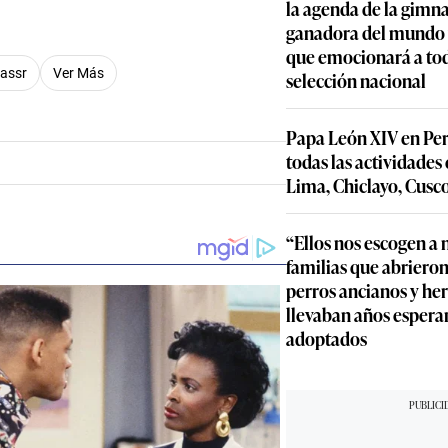
la agenda de la gimn
ganadora del mundo y
que emocionará a to
selección nacional
Papa León XIV en Per
todas las actividades
Lima, Chiclayo, Cusc
Nassr
Ver Más
“Ellos nos escogen a n
familias que abrieron
perros ancianos y he
llevaban años espera
adoptados