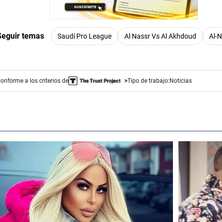
Seguir temas
Saudí Pro League
Al Nassr Vs Al Akhdoud
Al-
onforme a los criterios de
Tipo de trabajo:
Noticias