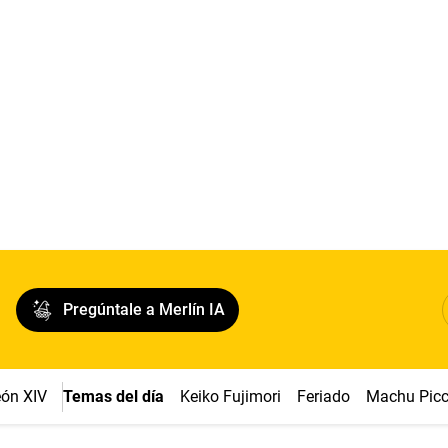
Pregúntale a Merlín IA
ón XIV
Temas del día
Keiko Fujimori
Feriado
Machu Pic