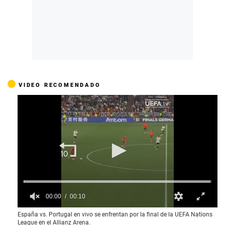
VIDEO RECOMENDADO
00:00
00:10
0
España vs. Portugal en vivo se enfrentan por la final de la UEFA Nations
o
League en el Allianz Arena.