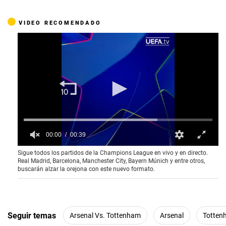
VIDEO RECOMENDADO
00:00
00:39
0
Sigue todos los partidos de la Champions League en vivo y en directo.
s
Real Madrid, Barcelona, Manchester City, Bayern Múnich y entre otros,
e
buscarán alzar la orejona con este nuevo formato.
c
o
n
d
s
o
Seguir temas
Arsenal Vs. Tottenham
Arsenal
Totten
f