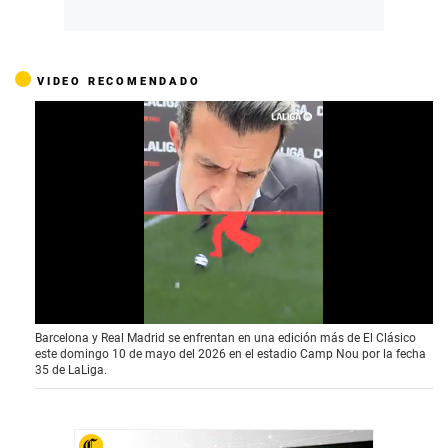
VIDEO RECOMENDADO
0
Barcelona y Real Madrid se enfrentan en una edición más de El Clásico
o
este domingo 10 de mayo del 2026 en el estadio Camp Nou por la fecha
f
35 de LaLiga.
3
3
s
e
c