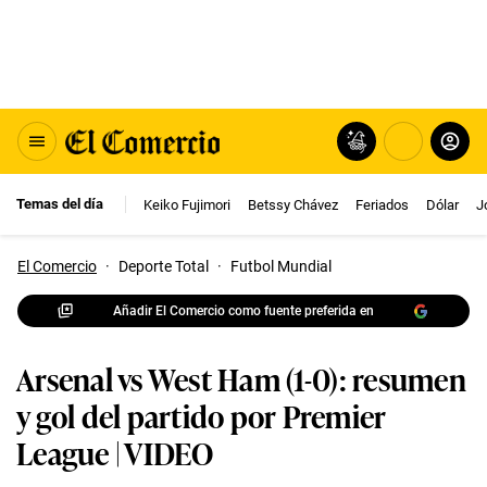
Temas del día
Keiko Fujimori
Betssy Chávez
Feriados
Dólar
J
El Comercio
·
Deporte Total
·
Futbol Mundial
Añadir El Comercio como fuente preferida en
Arsenal vs West Ham (1-0): resumen
y gol del partido por Premier
League | VIDEO