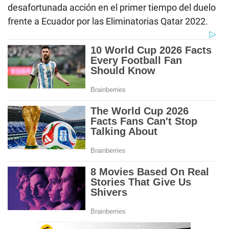
s
desafortunada acción en el primer tiempo del duelo
o
frente a Ecuador por las Eliminatorias Qatar 2022.
f
2
m
i
n
u
t
e
s
,
3
1
s
e
c
o
n
d
s