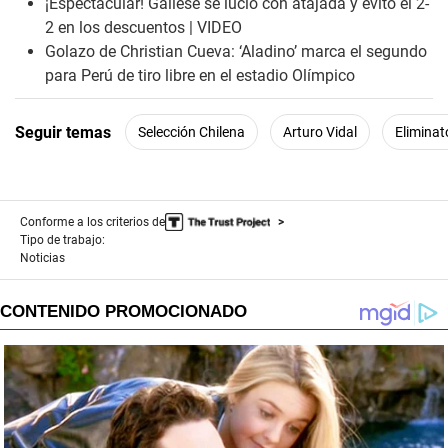
¡Espectacular! Gallese se lució con atajada y evitó el 2-
2 en los descuentos | VIDEO
Golazo de Christian Cueva: ‘Aladino’ marca el segundo
para Perú de tiro libre en el estadio Olímpico
Seguir temas
Selección Chilena
Arturo Vidal
Eliminat
Conforme a los criterios de
Tipo de trabajo:
Noticias