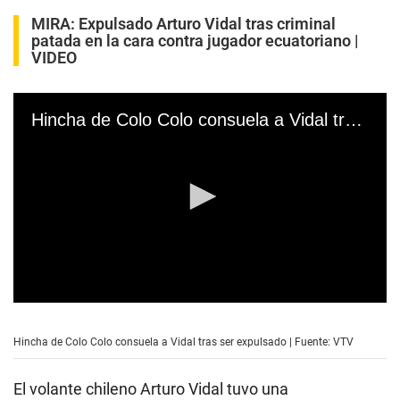
MIRA:
Expulsado Arturo Vidal tras criminal
patada en la cara contra jugador ecuatoriano |
VIDEO
Hincha de Colo Colo consuela a Vidal tras ser expulsado | Fuente: VTV
0
s
e
Hincha de Colo Colo consuela a Vidal tras ser expulsado | Fuente: VTV
c
o
n
El volante chileno Arturo Vidal tuvo una
d