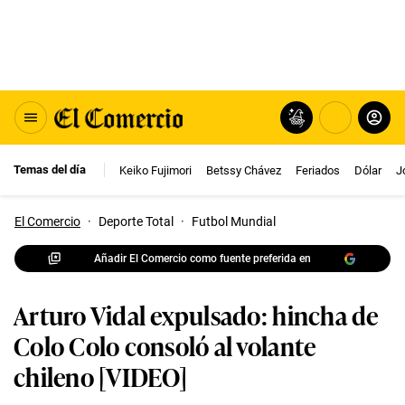
Temas del día
Keiko Fujimori
Betssy Chávez
Feriados
Dólar
J
El Comercio
·
Deporte Total
·
Futbol Mundial
Añadir El Comercio como fuente preferida en
Arturo Vidal expulsado: hincha de
Colo Colo consoló al volante
chileno [VIDEO]