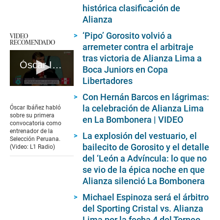
histórica clasificación de
Alianza
‘Pipo’ Gorosito volvió a
VIDEO
RECOMENDADO
arremeter contra el arbitraje
tras victoria de Alianza Lima a
Óscar Ibáñez habló sobre su primera convocatoria como entrenador de la Selección Peruana. (Video: L1 Radio)
Boca Juniors en Copa
Libertadores
0
Con Hernán Barcos en lágrimas:
seconds
of
la celebración de Alianza Lima
Óscar Ibáñez habló
54
sobre su primera
en La Bombonera | VIDEO
seconds
convocatoria como
entrenador de la
La explosión del vestuario, el
Selección Peruana.
bailecito de Gorosito y el detalle
(Video: L1 Radio)
del ‘León a Advíncula: lo que no
se vio de la épica noche en que
Alianza silenció La Bombonera
Michael Espinoza será el árbitro
del Sporting Cristal vs. Alianza
Lima por la fecha 4 del Torneo