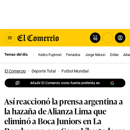
Temas del día
Keiko Fujimori
Feriados
Jorge Messi
Dólar
Ali
El Comercio
·
Deporte Total
·
Futbol Mundial
Añadir El Comercio como fuente preferida en
Así reaccionó la prensa argentina a
la hazaña de Alianza Lima que
eliminó a Boca Juniors en La