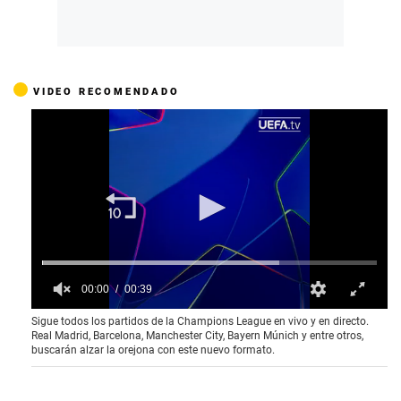
VIDEO RECOMENDADO
00:00
00:39
0
Sigue todos los partidos de la Champions League en vivo y en directo.
o
Real Madrid, Barcelona, Manchester City, Bayern Múnich y entre otros,
f
buscarán alzar la orejona con este nuevo formato.
3
9
s
e