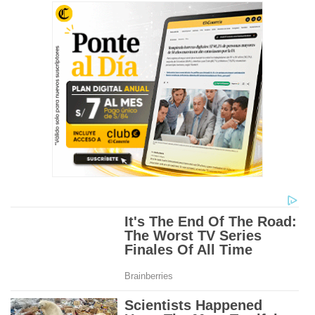
c
o
n
d
s