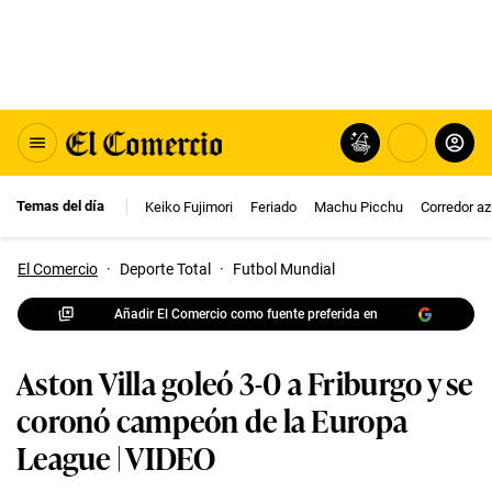
Temas del día
Keiko Fujimori
Feriado
Machu Picchu
Corredor az
El Comercio
·
Deporte Total
·
Futbol Mundial
Añadir El Comercio como fuente preferida en
Aston Villa goleó 3-0 a Friburgo y se
coronó campeón de la Europa
League | VIDEO