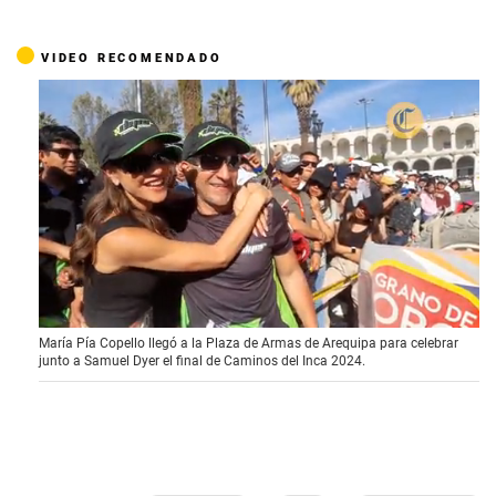
VIDEO RECOMENDADO
0
María Pía Copello llegó a la Plaza de Armas de Arequipa para celebrar
o
junto a Samuel Dyer el final de Caminos del Inca 2024.
f
2
m
i
n
u
t
e