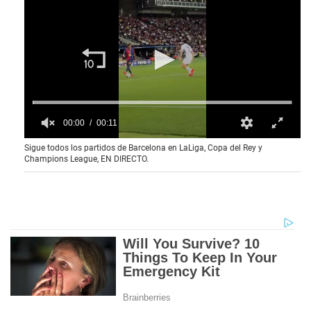
00:00
00:11
0
Sigue todos los partidos de Barcelona en LaLiga, Copa del Rey y
o
Champions League, EN DIRECTO.
f
1
0
s
e
c
o
n
d
s