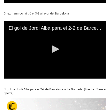
0
s
e
Griezmann convirtió el 3-2 a favor del Barcelona
c
o
n
El gol de Jordi Alba para el 2-2 de Barcelona ante Granada. (Fuente: Premier Sports)
d
s
o
f
3
3
s
e
c
o
n
d
s
0
s
e
El gol de Jordi Alba para el 2-2 de Barcelona ante Granada. (Fuente: Premier
c
Sports)
o
n
d
s