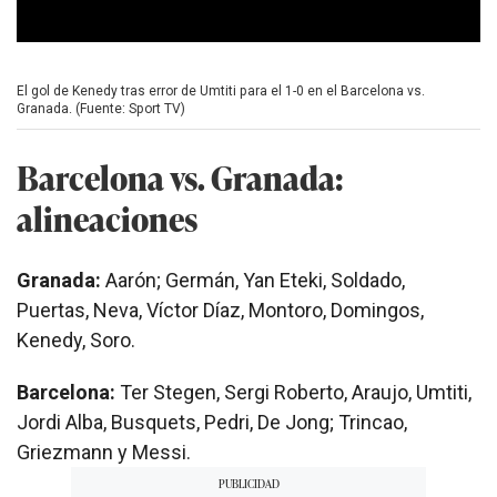
d
s
0
s
e
El gol de Kenedy tras error de Umtiti para el 1-0 en el Barcelona vs.
c
Granada. (Fuente: Sport TV)
o
n
d
Barcelona vs. Granada:
s
o
alineaciones
f
0
s
e
Granada:
Aarón; Germán, Yan Eteki, Soldado,
c
o
Puertas, Neva, Víctor Díaz, Montoro, Domingos,
n
d
Kenedy, Soro.
s
Barcelona:
Ter Stegen, Sergi Roberto, Araujo, Umtiti,
Jordi Alba, Busquets, Pedri, De Jong; Trincao,
Griezmann y Messi.