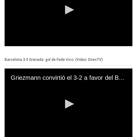
s
e
c
o
n
d
s
0
s
e
Barcelona 3-3 Granada: gol de Fede Vico. (Video: DirecTV)
c
o
n
Griezmann convirtió el 3-2 a favor del Barcelona
d
s
o
f
0
s
e
c
o
n
d
s