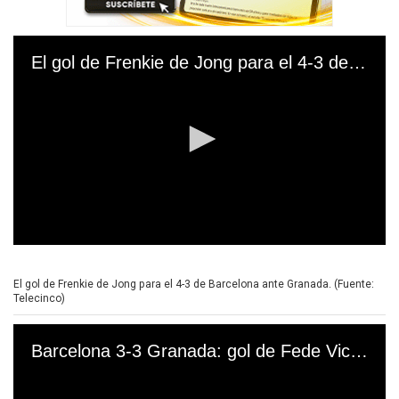
s
El gol de Frenkie de Jong para el 4-3 de Barcelona ante Granada. (Fuente: Telecinco)
0
s
e
El gol de Frenkie de Jong para el 4-3 de Barcelona ante Granada. (Fuente:
c
Telecinco)
o
n
d
Barcelona 3-3 Granada: gol de Fede Vico. (Video: DirecTV)
s
o
f
0