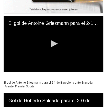
El gol de Antoine Griezmann para el 2-1 de Barcelona ante Granada. (Fuente: Premier Sports)
0
s
e
El gol de Antoine Griezmann para el 2-1 de Barcelona ante Granada.
c
(Fuente: Premier Sports)
o
n
d
Gol de Roberto Soldado para el 2-0 del Granada
s
o