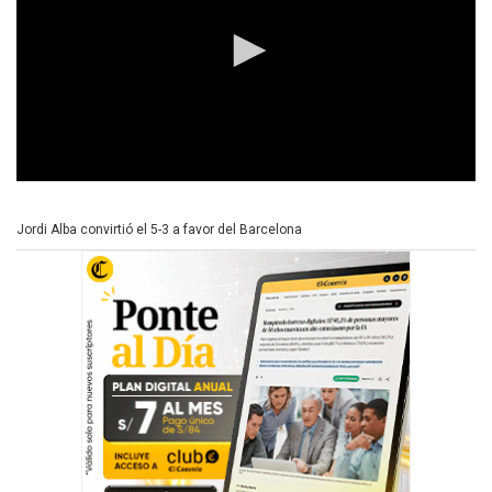
0
s
e
Jordi Alba convirtió el 5-3 a favor del Barcelona
c
o
n
d
s
o
f
2
8
s
e
c
o
n
d